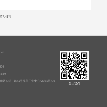
7.41%
046
858
l.com
区东环二路65号德美工业中心A6栋5层520
关注我们