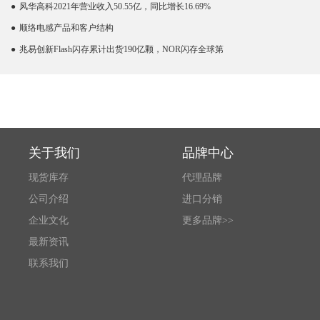
●
风华高科2021年营业收入50.55亿，同比增长16.69%
●
顺络电感产品和客户结构
●
兆易创新Flash闪存累计出货190亿颗，NOR闪存全球第
关于我们
品牌中心
现货库存
代理品牌
公司介绍
进口分销
企业文化
更多品牌>>
最新资讯
联系我们